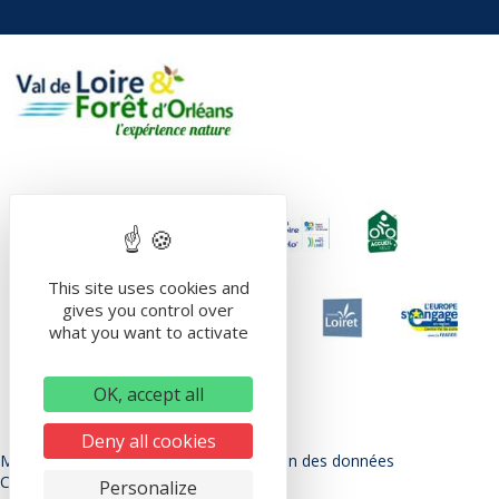
This site uses cookies and
gives you control over
what you want to activate
OK, accept all
Deny all cookies
Mentions légales
Politique de protection des données
Conditions Générales d’utilisation
Personalize