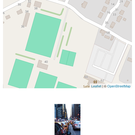
Leaflet
| ©
OpenStreetMap