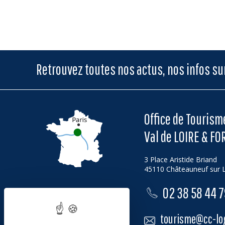
Retrouvez toutes nos actus, nos infos s
Office de Touris
Val de LOIRE & FO
3 Place Aristide Briand
45110 Châteauneuf sur L
02 38 58 44 
tourisme@cc-log