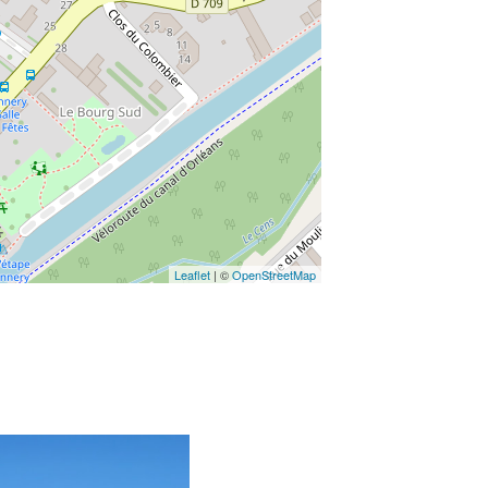
Leaflet
| ©
OpenStreetMap