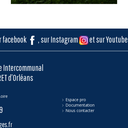
ur facebook
, sur Instagram
et sur Youtub
me Intercommunal
RET d’Orléans
oire
Espace pro
Documentation
79
Nous contacter
es.fr