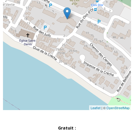
Leaflet
| ©
OpenStreetMap
Gratuit :