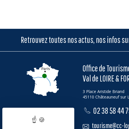
Retrouvez toutes nos actus, nos infos s
Office de Touris
Val de LOIRE & FO
3 Place Aristide Briand
45110 Châteauneuf sur L
02 38 58 44 
tourisme@cc-log