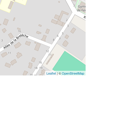
Leaflet
| ©
OpenStreetMap