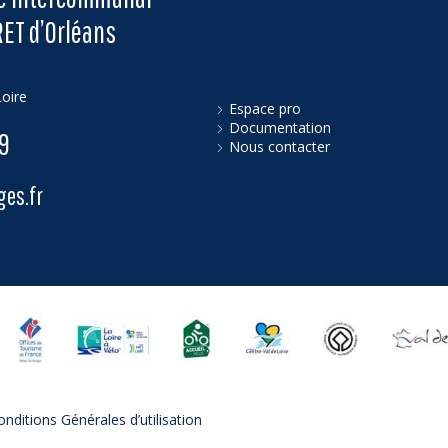
RET d’Orléans
oire
Espace pro
Documentation
79
Nous contacter
es.fr
onditions Générales d’utilisation