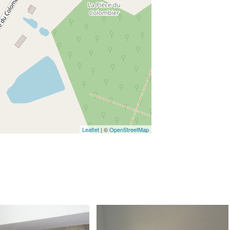
Leaflet
| ©
OpenStreetMap