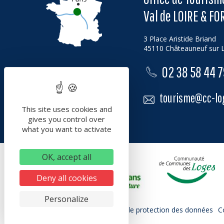
Val de LOIRE & FO
3 Place Aristide Briand
45110 Châteauneuf sur L
02 38 58 44 
tourisme@cc-log
This site uses cookies and
gives you control over
what you want to activate
OK, accept all
Deny all cookies
Personalize
Mentions légales
Politique de protection des données
C