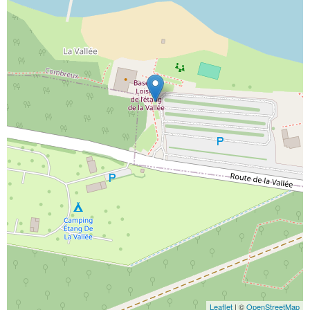
Leaflet
| ©
OpenStreetMap