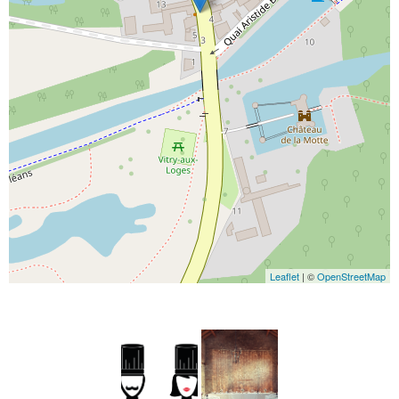
Leaflet
| ©
OpenStreetMap