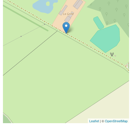
Leaflet
| ©
OpenStreetMap