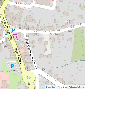
Leaflet
| ©
OpenStreetMap