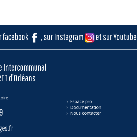
ur facebook
, sur Instagram
et sur Youtub
me Intercommunal
RET d’Orléans
oire
Espace pro
Documentation
79
Nous contacter
es.fr