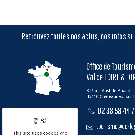
Retrouvez toutes nos actus, nos infos s
Office de Touris
Val de LOIRE & FO
3 Place Aristide Briand
45110 Châteauneuf sur L
02 38 58 44 
tourisme@cc-log
This site uses cookies and