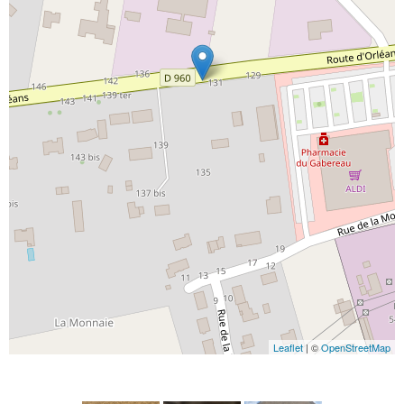
Leaflet
| ©
OpenStreetMap