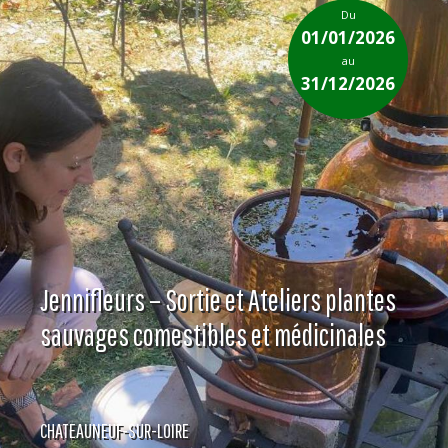
Du
01/01/2026
au
31/12/2026
Jennifleurs – Sortie et Ateliers plantes
sauvages comestibles et médicinales
CHATEAUNEUF-SUR-LOIRE