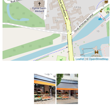
Leaflet
| ©
OpenStreetMap