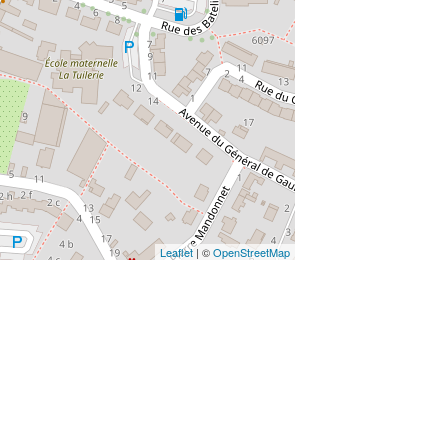
Leaflet
| ©
OpenStreetMap