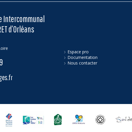
me Intercommunal
RET d’Orléans
oire
Espace pro
Documentation
79
Nous contacter
es.fr