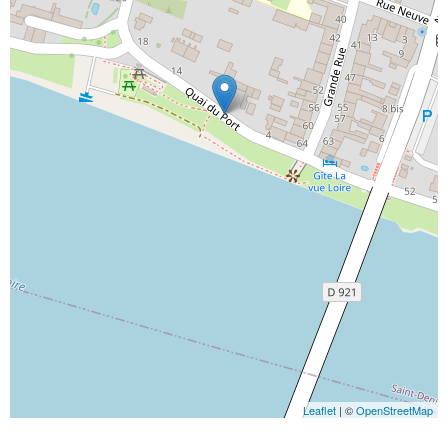
Leaflet
| ©
OpenStreetMap