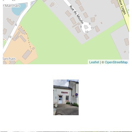
Leaflet
| ©
OpenStreetMap