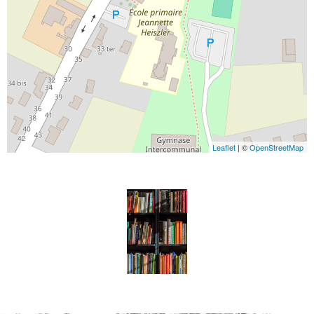
Leaflet
| ©
OpenStreetMap