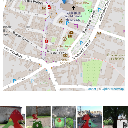
Leaflet
| ©
OpenStreetMap